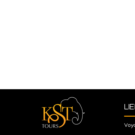
LI
Voya