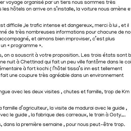
mier voyage organisé par un tiers nous sommes très
 les hôtels on arrive on s’installe, la voiture nous amène e
t difficile ,le trafic intense et dangereux, merci à lui , et il
donné de très nombreuses informations pour chacune de n
 accompagné, et aimons bien improviser, c’est plus
e un « programme ».
, on a souscrit à votre proposition. Les trois états sont 
une nuit à Chettinad qui fait un peu ville fantôme dans le co
mentaire à fort kochi ( l’hôtel tissa’s inn est tellement
t fait une coupure très agréable dans un environnement
ngue avec les deux visites , chutes et famille, trop de Km
famille d’agriculteur, la visite de madurai avec le guide ,
avec le guide , la fabrique des carreaux, le train à Ooty….
, dans la première semaine , pour nous peut-être trop.