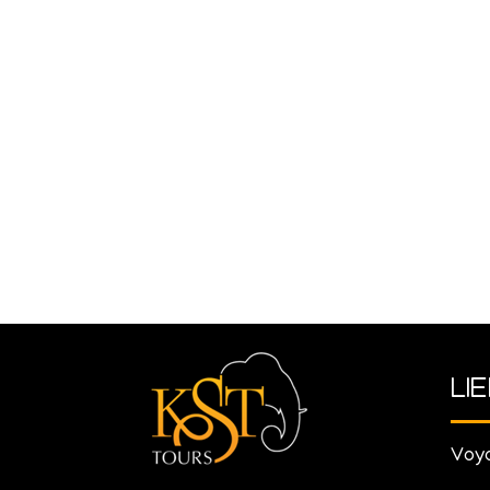
LI
Voya