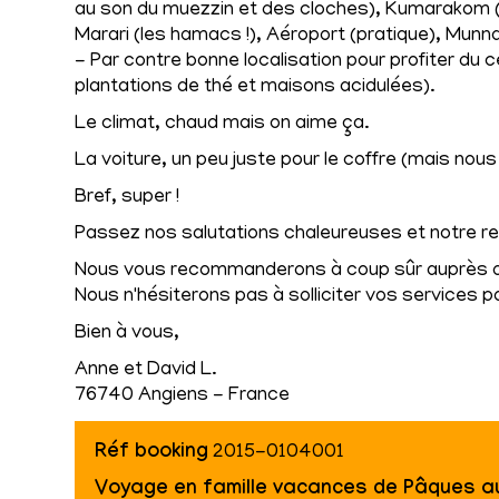
au son du muezzin et des cloches), Kumarakom (le v
Marari (les hamacs !), Aéroport (pratique), Munn
- Par contre bonne localisation pour profiter du 
plantations de thé et maisons acidulées).
Le climat, chaud mais on aime ça.
La voiture, un peu juste pour le coffre (mais no
Bref, super !
Passez nos salutations chaleureuses et notre res
Nous vous recommanderons à coup sûr auprès de 
Nous n'hésiterons pas à solliciter vos services p
Bien à vous,
Anne et David L.
76740 Angiens - France
Réf booking
2015-0104001
Voyage en famille vacances de Pâques a