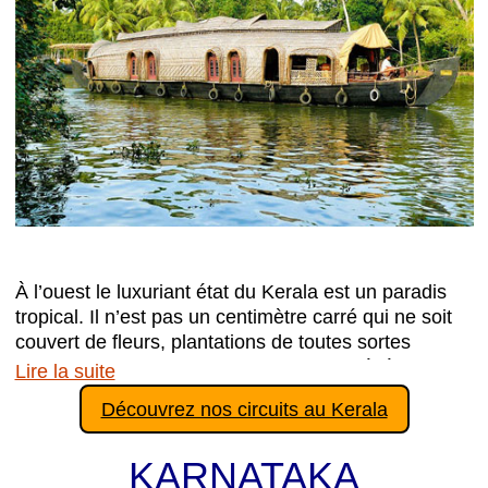
la région de Pollachi.
À l’ouest le luxuriant état du Kerala est un paradis
tropical. Il n’est pas un centimètre carré qui ne soit
couvert de fleurs, plantations de toutes sortes
comme les ananas, bananes, tapioca, hévéas,
Lire la suite
rizières, épices, thé et tant d’autres (…)
Découvrez nos circuits au Kerala
Le climat tropical du Kerala apporte beaucoup de
précipitations durant la mousson. Il y a donc de
KARNATAKA
nombreuses rivières, cascades et lacs tout au long