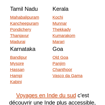
Tamil Nadu
Kerala
Mahabalipuram
Kochi
Kancheepuram
Munnar
Pondichery
Thekkady
Thanjavur
Kumarakom
Madurai
Marari
Karnataka
Goa
Bandipur
Old Goa
Mysore
Panjim
Hassan
Chanthoor
Hampi
Vasco da Gama
Kabini
Voyages en Inde du sud
c’est
découvrir une Inde plus accessible,