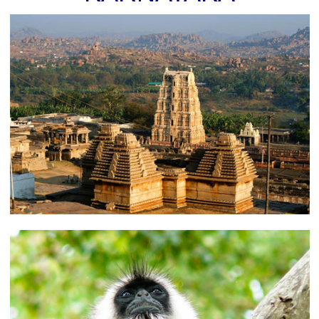
de la grande chaine de montagnes qui délimite la
frontière du Kerala avec le Tamil Nadu et le
Karnataka. Parmi les plus beaux sites on compte les
cascades d’Athirappilly, les montagnes et plantations
de thé de Munnar, les plantations d’épices de
Thekkady, la réserve d’oiseaux et la rivière Periyar à
Thattekad, les backwaters de Kumarakom ou
Alleppey, les plantations de café de Wayanad et de
nombreux lacs et barrages comme Ponmudi,
Mattupetty, Idukki, Periyar ou Vembanad.
Ajoutez à cela 550 kilomètres de plages aux sables
différents du nord au sud dont les plus agréables
pour la baignade se trouvent à Marari et Kannur, un
réseau unique au monde de 1800 kilomètres de
canaux et lagons dont une grande partie est
concentrée dans la région de Kumarakom –
Alleppey, une culture propre au Kerala faite de
cérémonies hindoues spectaculaires avec des
éléphants carapaçonnés (les fameux Pooram), une