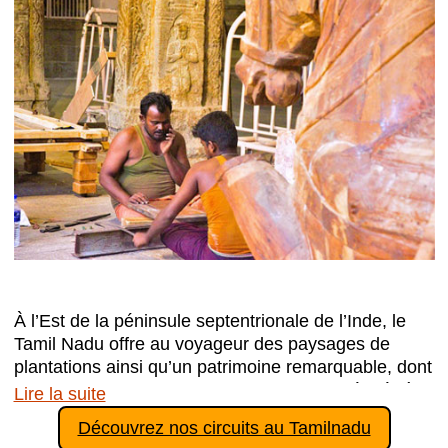
À l’Est de la péninsule septentrionale de l’Inde, le
Tamil Nadu offre au voyageur des paysages de
plantations ainsi qu’un patrimoine remarquable, dont
des fleurons de l’architecture dravidienne légués à
Lire la suite
l’humanité par les dynasties royales successives
Découvrez nos circuits au Tamilnadu
(…)