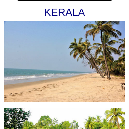
4 sites UNESCO dont les blocs de pierre sculptés de
KERALA
Mahabalipuram et le temple du rivage datant du
7ème siècle ; les temples de Gangaikonda
Cholapuram, Brihadeeshwaraar à Thanjavur et
Airavatheeswarar à Darasuram.
Toujours au Tamil Nadu, la région de Chettinad est
unique en Inde, avec ses nombreux villages aux
mille et unes maisons palatiales. À Kanadukathan,
Pallathur ou Karaikudi, l’architecture de ces maisons
est remarquable et leurs intérieurs recèlent des
trésors de menuiserie en teck de Birmanie, des
peintures, etc…
Mais le Tamil Nadu offre plus que de temples. Dans
les régions fertiles, il y a de grandes plantations de
mangues, des restanques légumières qui créent des
paysages exceptionnels à Kodaikanal, des
plantations de thé de Ooty ou hors sentiers battus à
Valparai, ou encore des cocoteraies immenses dans