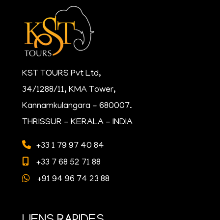
KST TOURS Pvt Ltd,
34/1288/11, KMA Tower,
Kannamkulangara - 680007.
THRISSUR - KERALA - INDIA
+33 1 79 97 40 84
+33 7 68 52 71 88
+91 94 96 74 23 88