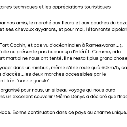
res techniques et les appréciations touristiques
 par nos amis, le marché aux fleurs et aux poudres du baz
 et ses chevaux ayyanars, et pour moi, l'étonnante bipolar
ort Cochin, et pas vu d'océan indien à Rameswaran...),
a faille ne présente pas beaucoup d'intérêt. Comme, ni la
art martial ne nous ont tenté, il ne restait plus grand chose
yager dans un minibus, même s'il ne roule qu'à 60km/h, ca
ile d'accès...les deux marches accessibles par le
t très "casse gueule".
 organisé pour nous, un si beau voyage qui nous aura
ns un excellent souvenir ! Même Denys a déclaré que l'Inde
place. Bonne continuation dans ce pays au charme unique.