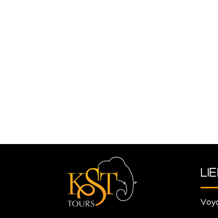
LI
Voya