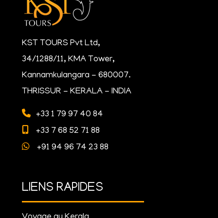
KST TOURS Pvt Ltd,
34/1288/11, KMA Tower,
Kannamkulangara - 680007.
THRISSUR - KERALA - INDIA
+33 1 79 97 40 84
+33 7 68 52 71 88
+91 94 96 74 23 88
LIENS RAPIDES
Voyage au Kerala