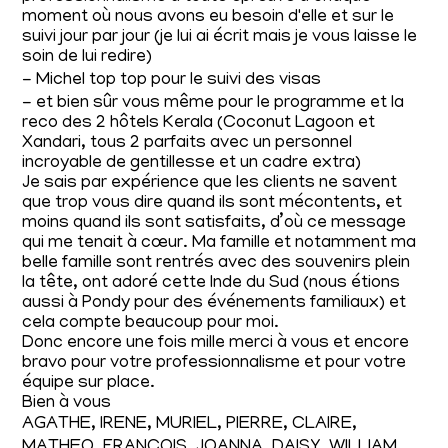
moment où nous avons eu besoin d'elle et sur le
suivi jour par jour (je lui ai écrit mais je vous laisse le
soin de lui redire)
-
Michel top top pour le suivi des visas
-
et bien s
û
r vous m
ê
me pour le programme et la
reco des 2 h
ô
tels Kerala (Coconut Lagoon et
Xandari, tous 2 parfaits avec un personnel
incroyable de gentillesse et un cadre extra)
Je sais par expérience que les clients ne savent
que trop vous dire quand ils sont mécontents, et
moins quand ils sont satisfaits, d’où ce message
qui me tenait à cœur. Ma famille et notamment ma
belle famille sont rentrés avec des souvenirs plein
la tête, ont adoré cette Inde du Sud (nous étions
aussi à Pondy pour des événements familiaux) et
cela compte beaucoup pour moi.
Donc encore une fois mille merci à vous et encore
bravo pour votre professionnalisme et pour votre
équipe sur place.
Bien à vous
AGATHE, IRENE, MURIEL, PIERRE, CLAIRE,
MATHEO, FRANCOIS, JOANNA, DAISY, WILLIAM,