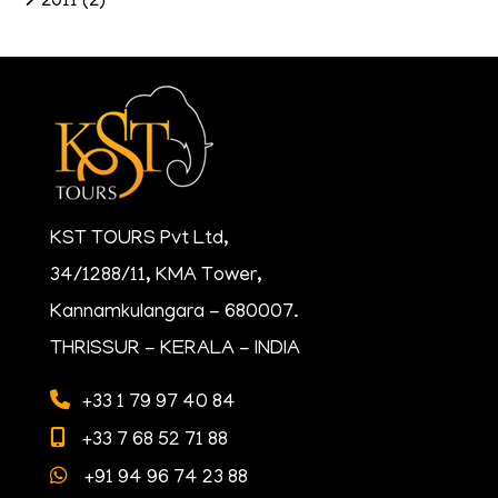
2011
(2)
KST TOURS Pvt Ltd,
34/1288/11, KMA Tower,
Kannamkulangara - 680007.
THRISSUR - KERALA - INDIA
+33 1 79 97 40 84
+33 7 68 52 71 88
+91 94 96 74 23 88