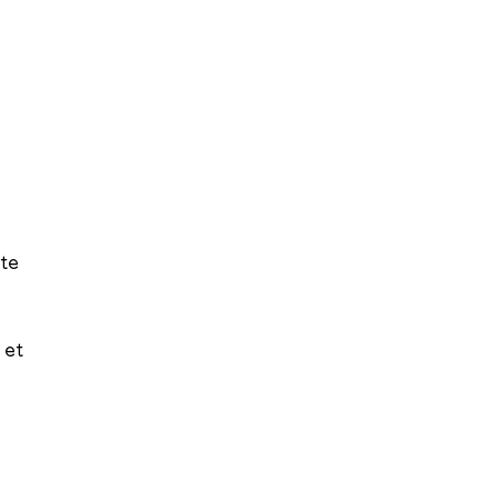
ite
 et