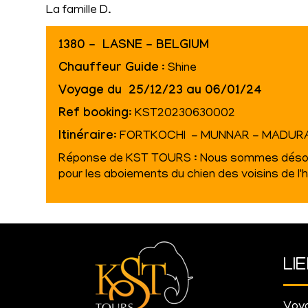
La famille D.
1380 - LASNE - BELGIUM
Chauffeur Guide
: Shine
Voyage du 25/12/23 au 06/01/24
Ref booking
: KST20230630002
Itinéraire
: FORTKOCHI - MUNNAR - MADURA
Réponse de KST TOURS : Nous sommes désolés
pour les aboiements du chien des voisins de l'h
LI
Voya