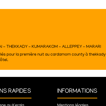
I - THEKKADY - KUMARAKOM - ALLEPPEY - MARARI
 pour la première nuit au cardamom county à thekkady
ôtel.
ENS RAPIDES
INFORMATIONS
ge au Kerala
Mentions légales